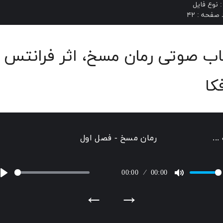
نوع فایل : PDF 📁

ب صوتی رمان مسخ، اثر فرانتس
کا
..
رمان مسخ - فصل اول
00:00
00:00
P
M
→
←
l
u
a
t