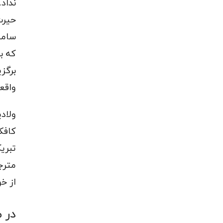
نداد
حیرت‌
سامس
که ب
برگز
واقع
ولاد
کافکا
تبری
مترج
از خ
در 