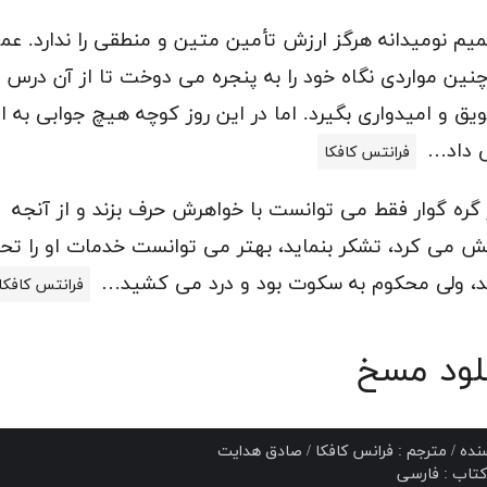
یم نومیدانه هرگز ارزش تأمین متین و منطقی را ندارد. عموم
چنین مواردی نگاه خود را به پنجره می دوخت تا از آن درس
یق و امیدواری بگیرد. اما در این روز کوچه هیچ جوابی به او
 داد…
فرانتس کافکا
 گره گوار فقط می توانست با خواهرش حرف بزند و از آنجه
یش می کرد، تشکر بنماید، بهتر می توانست خدمات او را تح
د، ولی محکوم به سکوت بود و درد می کشید…
فرانتس کافکا
لود مسخ
نده / مترجم : فرانس کافکا / صادق هدایت ✍️
کتاب : فارسی 🈂️