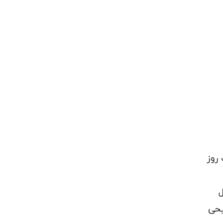
روز
ل
یحی