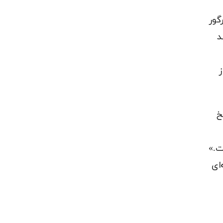
گور
د
خ
ت.»
ای