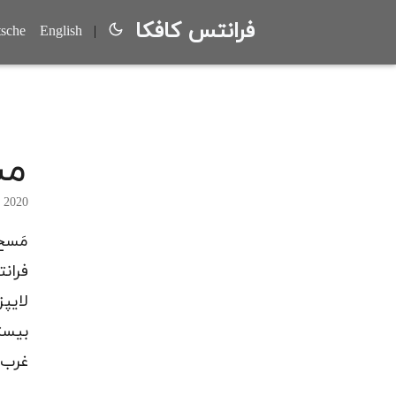
فرانتس کافکا
sche
English
|
مس
mber 15, 2020
لایپ
بیست
غرب 