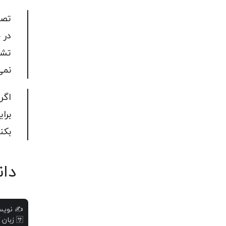
تصم
در 
تشو
نمی
اگر
برا
بکن
دان
نویس

زبان 
